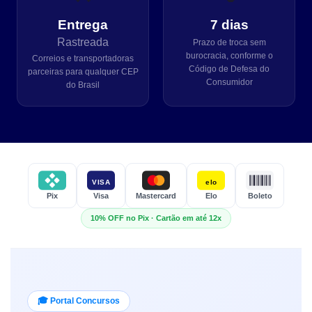
Entrega
7 dias
Rastreada
Prazo de troca sem
burocracia, conforme o
Correios e transportadoras
Código de Defesa do
parceiras para qualquer CEP
Consumidor
do Brasil
VISA
elo
Pix
Visa
Mastercard
Elo
Boleto
10% OFF no Pix · Cartão em até 12x
🎓 Portal Concursos