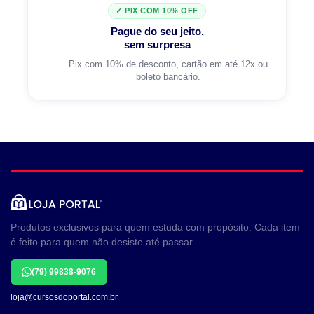
✓ PIX COM 10% OFF
Pague do seu jeito,
sem surpresa
Pix com 10% de desconto, cartão em até 12x ou
boleto bancário.
Produtos exclusivos para quem estuda com propósito. Cada item
é feito para quem não desiste até passar.
(79) 99838-9076
loja@cursosdoportal.com.br