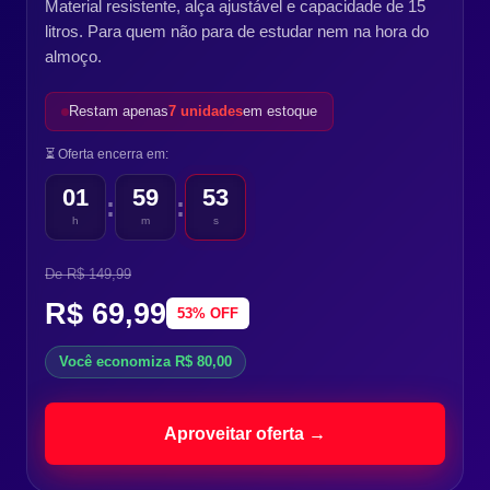
Material resistente, alça ajustável e capacidade de 15
litros. Para quem não para de estudar nem na hora do
almoço.
Restam apenas
7 unidades
em estoque
⏳ Oferta encerra em:
01
59
50
:
:
h
m
s
De R$ 149,99
R$ 69,99
53% OFF
Você economiza R$ 80,00
Aproveitar oferta →