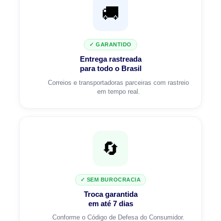
10% OFF
🚚
na primeira compra
Receba o cupom no seu e-mail e use no checkout.
✓ GARANTIDO
Válido pagando no Pix.
Entrega rastreada
para todo o Brasil
Correios e transportadoras parceiras com rastreio
em tempo real.
Quero meu cupom →
Sem spam. Apenas um e-mail com seu cupom.
🔄
✓ SEM BUROCRACIA
Troca garantida
em até 7 dias
Conforme o Código de Defesa do Consumidor.