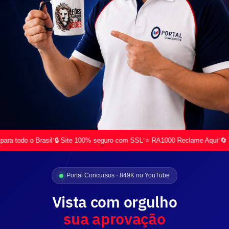
•
•
•
do o Brasil
🔒 Site 100% seguro com SSL
⭐ RA1000 Reclame Aqui
🔄 Troca g
Portal Concursos · 849K no YouTube
Vista com orgulho
sua aprovação