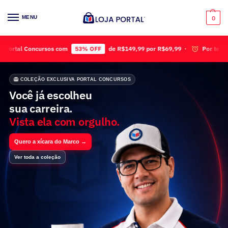
MENU
0
cursos com
53% OFF
de R$149,99 por R$69,99 ·
Por tempo limitado!
🦁 COLEÇÃO EXCLUSIVA PORTAL CONCURSOS
Você já escolheu
sua carreira.
Vista ela com orgulho.
Quero a xícara do Marco →
Ver toda a coleção