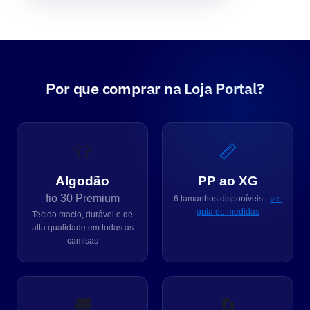
Por que comprar na Loja Portal?
👕
📏
Algodão
PP ao XG
fio 30 Premium
6 tamanhos disponíveis ·
ver
guia de medidas
Tecido macio, durável e de
alta qualidade em todas as
camisas
🚚
🔄