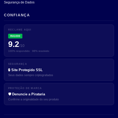
Segurança de Dados
CONFIANÇA
RECLAME AQUI
RA1000
9.2
/10
100% respondido · 98% resolvido
SEGURANÇA
🔒 Site Protegido SSL
Seus dados sempre criptografados
✕
Oi! 👋 Posso te ajudar?
PROTEÇÃO DE MARCA
🛡️ Denuncie a Pirataria
Dúvida sobre tamanhos, frete
Confirme a originalidade do seu produto
ou seu pedido? A gente
responde na hora.